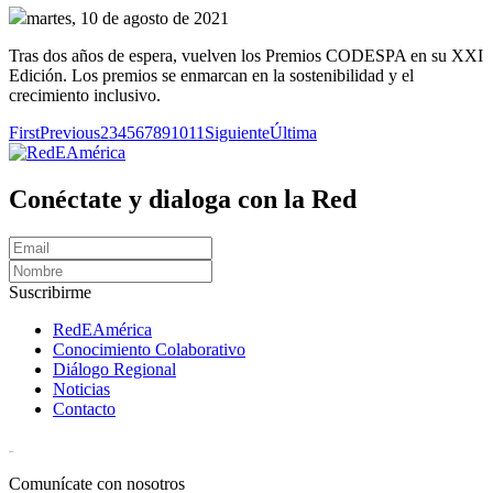
martes, 10 de agosto de 2021
Tras dos años de espera, vuelven los Premios CODESPA en su XXI
Edición. Los premios se enmarcan en la sostenibilidad y el
crecimiento inclusivo.
First
Previous
2
3
4
5
6
7
8
9
10
11
Siguiente
Última
Conéctate y dialoga con la Red
Suscribirme
RedEAmérica
Conocimiento Colaborativo
Diálogo Regional
Noticias
Contacto
[User:Username]
Comunícate con nosotros