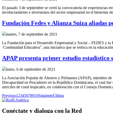
El pasado 3 de septiembre se cerró la convocatoria de experiencias 
involucramiento e inversiones del sector empresarial en el bienestar d
Fundación Fedes y Alianza Suiza aliadas p
martes, 7 de septiembre de 2021
La Fundación para el Desarrollo Empresarial y Social – FEDES y la 
¨Continuidad Educativa”, una iniciativa que se enfoca en la educación 
APAP presenta primer estudio estadístico
lunes, 6 de septiembre de 2021
La Asociación Popular de Ahorros y Préstamos (APAP), miembro de Re
Discapacidad en Pescadores en la República Dominicana, el cual fue
arrecifes de coral tropicales, en colaboración con el Consejo Domi
Previous
1
2
3
4
5
6
7
8
9
10
Siguiente
Última
Conéctate y dialoga con la Red