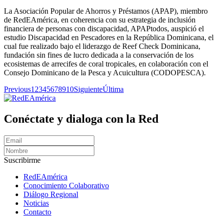
La Asociación Popular de Ahorros y Préstamos (APAP), miembro
de RedEAmérica, en coherencia con su estrategia de inclusión
financiera de personas con discapacidad, APAPtodos, auspició el
estudio Discapacidad en Pescadores en la República Dominicana, el
cual fue realizado bajo el liderazgo de Reef Check Dominicana,
fundación sin fines de lucro dedicada a la conservación de los
ecosistemas de arrecifes de coral tropicales, en colaboración con el
Consejo Dominicano de la Pesca y Acuicultura (CODOPESCA).
Previous
1
2
3
4
5
6
7
8
9
10
Siguiente
Última
Conéctate y dialoga con la Red
Suscribirme
RedEAmérica
Conocimiento Colaborativo
Diálogo Regional
Noticias
Contacto