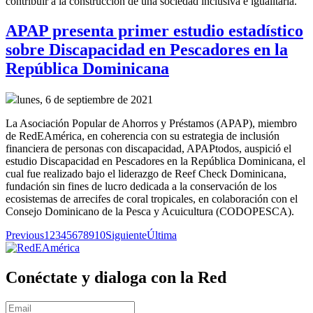
contribuir a la construcción de una sociedad inclusiva e igualitaria.
APAP presenta primer estudio estadístico
sobre Discapacidad en Pescadores en la
República Dominicana
lunes, 6 de septiembre de 2021
La Asociación Popular de Ahorros y Préstamos (APAP), miembro
de RedEAmérica, en coherencia con su estrategia de inclusión
financiera de personas con discapacidad, APAPtodos, auspició el
estudio Discapacidad en Pescadores en la República Dominicana, el
cual fue realizado bajo el liderazgo de Reef Check Dominicana,
fundación sin fines de lucro dedicada a la conservación de los
ecosistemas de arrecifes de coral tropicales, en colaboración con el
Consejo Dominicano de la Pesca y Acuicultura (CODOPESCA).
Previous
1
2
3
4
5
6
7
8
9
10
Siguiente
Última
Conéctate y dialoga con la Red