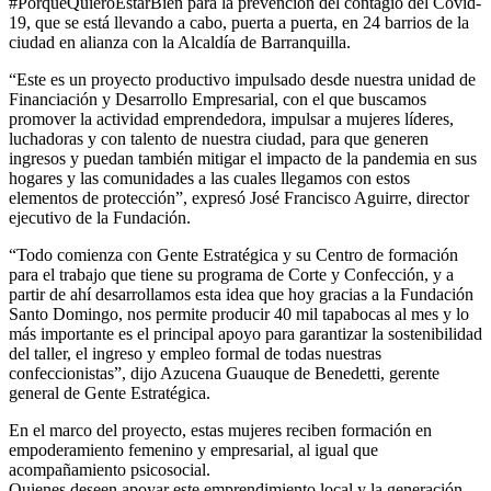
#PorqueQuieroEstarBien para la prevención del contagio del Covid-
19, que se está llevando a cabo, puerta a puerta, en 24 barrios de la
ciudad en alianza con la Alcaldía de Barranquilla.
“Este es un proyecto productivo impulsado desde nuestra unidad de
Financiación y Desarrollo Empresarial, con el que buscamos
promover la actividad emprendedora, impulsar a mujeres líderes,
luchadoras y con talento de nuestra ciudad, para que generen
ingresos y puedan también mitigar el impacto de la pandemia en sus
hogares y las comunidades a las cuales llegamos con estos
elementos de protección”, expresó José Francisco Aguirre, director
ejecutivo de la Fundación.
“Todo comienza con Gente Estratégica y su Centro de formación
para el trabajo que tiene su programa de Corte y Confección, y a
partir de ahí desarrollamos esta idea que hoy gracias a la Fundación
Santo Domingo, nos permite producir 40 mil tapabocas al mes y lo
más importante es el principal apoyo para garantizar la sostenibilidad
del taller, el ingreso y empleo formal de todas nuestras
confeccionistas”, dijo Azucena Guauque de Benedetti, gerente
general de Gente Estratégica.
En el marco del proyecto, estas mujeres reciben formación en
empoderamiento femenino y empresarial, al igual que
acompañamiento psicosocial.
Quienes deseen apoyar este emprendimiento local y la generación