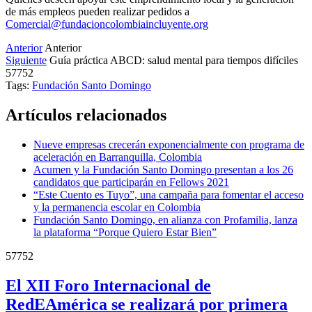
de más empleos pueden realizar pedidos a
Comercial@fundacioncolombiaincluyente.org
Anterior
Anterior
Siguiente
Guía práctica ABCD: salud mental para tiempos difíciles
57752
Tags:
Fundación Santo Domingo
Artículos relacionados
Nueve empresas crecerán exponencialmente con programa de
aceleración en Barranquilla, Colombia
Acumen y la Fundación Santo Domingo presentan a los 26
candidatos que participarán en Fellows 2021
“Este Cuento es Tuyo”, una campaña para fomentar el acceso
y la permanencia escolar en Colombia
Fundación Santo Domingo, en alianza con Profamilia, lanza
la plataforma “Porque Quiero Estar Bien”
57752
El XII Foro Internacional de
RedEAmérica se realizará por primera