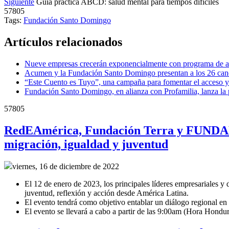
Siguiente
Guía práctica ABCD: salud mental para tiempos difíciles
57805
Tags:
Fundación Santo Domingo
Artículos relacionados
Nueve empresas crecerán exponencialmente con programa de ac
Acumen y la Fundación Santo Domingo presentan a los 26 cand
“Este Cuento es Tuyo”, una campaña para fomentar el acceso y
Fundación Santo Domingo, en alianza con Profamilia, lanza la
57805
RedEAmérica, Fundación Terra y FUNDAHR
migración, igualdad y juventud
viernes, 16 de diciembre de 2022
El 12 de enero de 2023, los principales líderes empresariales y
juventud, reflexión y acción desde América Latina.
El evento tendrá como objetivo entablar un diálogo regional en 
El evento se llevará a cabo a partir de las 9:00am (Hora Hondu