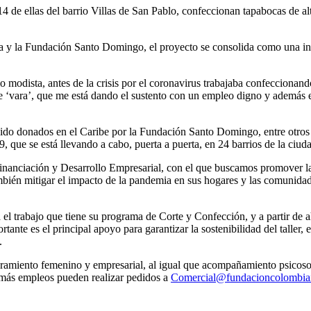
 ellas del barrio Villas de San Pablo, confeccionan tapabocas de alta c
 y la Fundación Santo Domingo, el proyecto se consolida como una inic
modista, antes de la crisis por el coronavirus trabajaba confeccionando
e ‘vara’, que me está dando el sustento con un empleo digno y además 
 sido donados en el Caribe por la Fundación Santo Domingo, entre otro
que se está llevando a cabo, puerta a puerta, en 24 barrios de la ciuda
inanciación y Desarrollo Empresarial, con el que buscamos promover la
mbién mitigar el impacto de la pandemia en sus hogares y las comunidad
l trabajo que tiene su programa de Corte y Confección, y a partir de a
nte es el principal apoyo para garantizar la sostenibilidad del taller, 
.
ramiento femenino y empresarial, al igual que acompañamiento psicoso
 más empleos pueden realizar pedidos a
Comercial@fundacioncolombiai