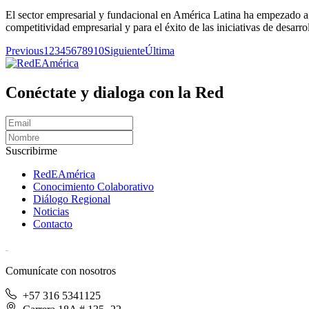
El sector empresarial y fundacional en América Latina ha empezado a v
competitividad empresarial y para el éxito de las iniciativas de desarro
Previous
1
2
3
4
5
6
7
8
9
10
Siguiente
Última
Conéctate y dialoga con la Red
Suscribirme
RedEAmérica
Conocimiento Colaborativo
Diálogo Regional
Noticias
Contacto
[User:Username]
Comunícate con nosotros
+57 316 5341125