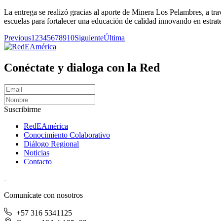
La entrega se realizó gracias al aporte de Minera Los Pelambres, a 
escuelas para fortalecer una educación de calidad innovando en estrate
Previous
1
2
3
4
5
6
7
8
9
10
Siguiente
Última
Conéctate y dialoga con la Red
Suscribirme
RedEAmérica
Conocimiento Colaborativo
Diálogo Regional
Noticias
Contacto
[User:Username]
Comunícate con nosotros
+57 316 5341125