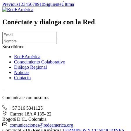
Previous
1
2
3
4
5
6
7
8
9
10
Siguiente
Última
Conéctate y dialoga con la Red
Suscribirme
RedEAmérica
Conocimiento Colaborativo
Diálogo Regional
Noticias
Contacto
[User:Username]
Comunícate con nosotros
+57 316 5341125
Carrera 18A # 135- 22
Bogotá D.C., Colombia
comunicaciones@redeamerica.org
Copyright 2026 RedEAmérica
|
TERMINOS Y CONDICIONES