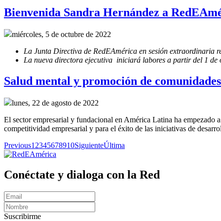
Bienvenida Sandra Hernández a RedEAmé
miércoles, 5 de octubre de 2022
La Junta Directiva de RedEAmérica en sesión extraordinaria r
La nueva directora ejecutiva iniciará labores a partir del 1 de
Salud mental y promoción de comunidades 
lunes, 22 de agosto de 2022
El sector empresarial y fundacional en América Latina ha empezado a v
competitividad empresarial y para el éxito de las iniciativas de desarro
Previous
1
2
3
4
5
6
7
8
9
10
Siguiente
Última
Conéctate y dialoga con la Red
Suscribirme