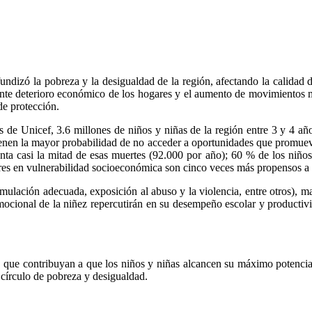
zó la pobreza y la desigualdad de la región, afectando la calidad de 
eciente deterioro económico de los hogares y el aumento de movimientos 
de protección.
ras de Unicef, 3.6 millones de niños y niñas de la región entre 3 y 4 a
tienen la mayor probabilidad de no acceder a oportunidades que promuev
enta casi la mitad de esas muertes (92.000 por año); 60 % de los niños
res en vulnerabilidad socioeconómica son cinco veces más propensos a s
imulación adecuada, exposición al abuso y la violencia, entre otros), m
 emocional de la niñez repercutirán en su desempeño escolar y productiv
s que contribuyan a que los niños y niñas alcancen su máximo potencial.
 círculo de pobreza y desigualdad.