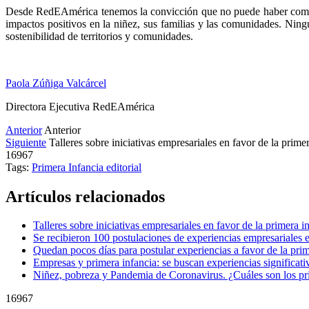
Desde RedEAmérica tenemos la convicción que no puede haber comunida
impactos positivos en la niñez, sus familias y las comunidades. Ning
sostenibilidad de territorios y comunidades.
Paola Zúñiga Valcárcel
Directora Ejecutiva RedEAmérica
Anterior
Anterior
Siguiente
Talleres sobre iniciativas empresariales en favor de la prime
16967
Tags:
Primera Infancia
editorial
Artículos relacionados
Talleres sobre iniciativas empresariales en favor de la primera i
Se recibieron 100 postulaciones de experiencias empresariales e
Quedan pocos días para postular experiencias a favor de la prim
Empresas y primera infancia: se buscan experiencias significat
Niñez, pobreza y Pandemia de Coronavirus. ¿Cuáles son los pri
16967