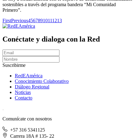
sostenibles a través del programa bandera “Mi Comunidad
Primero”.
First
Previous
4
5
6
7
8
9
10
11
12
13
Conéctate y dialoga con la Red
Suscribirme
RedEAmérica
Conocimiento Colaborativo
Diálogo Regional
Noticias
Contacto
[User:Username]
Comunícate con nosotros
+57 316 5341125
Carrera 18A # 135- 22