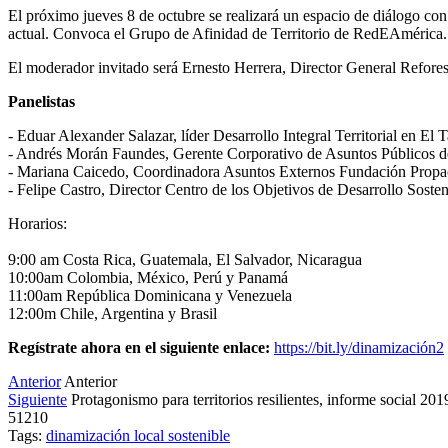
El próximo jueves 8 de octubre se realizará un espacio de diálogo con d
actual. Convoca el Grupo de Afinidad de Territorio de RedEAmérica.
El moderador invitado será Ernesto Herrera, Director General Refo
Panelistas
- Eduar Alexander Salazar, líder Desarrollo Integral Territorial en E
- Andrés Morán Faundes, Gerente Corporativo de Asuntos Públicos d
- Mariana Caicedo, Coordinadora Asuntos Externos Fundación Propa
- Felipe Castro, Director Centro de los Objetivos de Desarrollo Soste
Horarios:
9:00 am Costa Rica, Guatemala, El Salvador, Nicaragua
10:00am Colombia, México, Perú y Panamá
11:00am República Dominicana y Venezuela
12:00m Chile, Argentina y Brasil
Regístrate ahora en el siguiente enlace:
https://bit.ly/dinamización2
Anterior
Anterior
Siguiente
Protagonismo para territorios resilientes, informe social 20
51210
Tags:
dinamización local sostenible