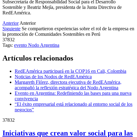
Subsecretaria de Responsabilidad Social para el Desarrollo
Sostenible y Beatriz Mejía, presidenta de la Junta Directiva de
RedEAmérica.
Anterior
Anterior
Siguiente
Se compartieron experiencias sobre el rol de la empresa en
la promoción de Comunidades Sostenibles en Perú
37832
Tags:
evento
Nodo Argentina
Artículos relacionados
RedEAmérica participará en la COP16 en Cali, Colombia
Noticias de los Nodos de RedEAmérica
Margareth Flórez, directora ejecutiva de RedEAmérica,
acompañó la reflexión estratégica del Nodo Argentina
Evento en Argentina: Redefiniendo las bases para una nueva
convivencia
“El éxito empresarial está relacionado al entorno social de los
negocios”
37832
Iniciativas que crean valor social para las