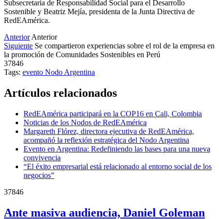
Subsecretaria de Responsabilidad Social para el Desarrollo
Sostenible y Beatriz Mejía, presidenta de la Junta Directiva de
RedEAmérica.
Anterior
Anterior
Siguiente
Se compartieron experiencias sobre el rol de la empresa en
la promoción de Comunidades Sostenibles en Perú
37846
Tags:
evento
Nodo Argentina
Artículos relacionados
RedEAmérica participará en la COP16 en Cali, Colombia
Noticias de los Nodos de RedEAmérica
Margareth Flórez, directora ejecutiva de RedEAmérica,
acompañó la reflexión estratégica del Nodo Argentina
Evento en Argentina: Redefiniendo las bases para una nueva
convivencia
“El éxito empresarial está relacionado al entorno social de los
negocios”
37846
Ante masiva audiencia, Daniel Goleman