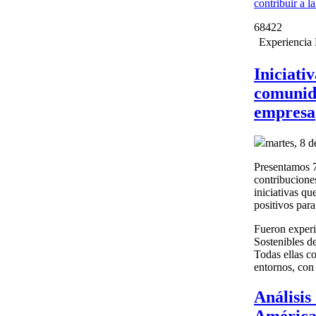
contribuir a l
68422
Experiencia
Iniciati
comunida
empresa
martes, 8 d
Presentamos 7 
contribucione
iniciativas qu
positivos par
Fueron experi
Sostenibles d
Todas ellas c
entornos, con
Análisis