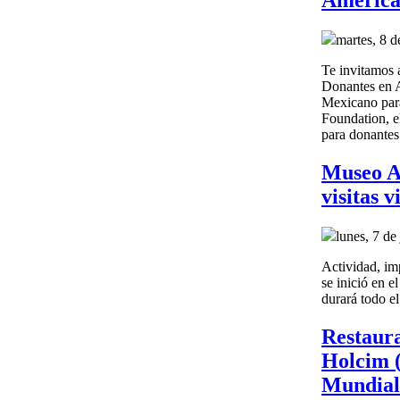
América
martes, 8 d
Te invitamos 
Donantes en A
Mexicano para
Foundation, el
para donantes
Museo Ag
visitas 
lunes, 7 de
Actividad, i
se inició en 
durará todo el
Restaura
Holcim (
Mundial