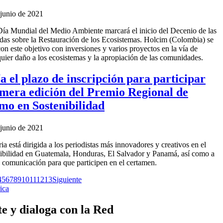
 junio de 2021
Día Mundial del Medio Ambiente marcará el inicio del Decenio de las
as sobre la Restauración de los Ecosistemas. Holcim (Colombia) se
n este objetivo con inversiones y varios proyectos en la vía de
quier daño a los ecosistemas y la apropiación de las comunidades.
a el plazo de inscripción para participar
imera edición del Premio Regional de
mo en Sostenibilidad
 junio de 2021
a está dirigida a los periodistas más innovadores y creativos en el
nibilidad en Guatemala, Honduras, El Salvador y Panamá, así como a
e comunicación para que participen en el certamen.
4
5
6
7
8
9
10
11
12
13
Siguiente
e y dialoga con la Red