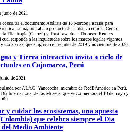
 Latina
e junio de 2021
a consultar el documento Análisis de 16 Marcos Fiscales para
mérica Latina, un trabajo producto de la alianza entre el Centro
 la Filantropía (Cemefi) y TrustLaw, de la Thomson Reuters
 cual responde a las inquietudes sobre los marcos legales vigentes
 y donatarias, que surgieron entre julio de 2019 y noviembre de 2020.
ua y Tierra interactivo invita a ciclo de
virtuales en Cajamarca, Perú
 junio de 2021
mpulsada por ALAC | Yanacocha, miembro de RedEAmérica en Perú,
el Día Internacional de los Museos, que se conmemora el 18 de mayo y
 año.
r y cuidar los ecosistemas, una apuesta
Colombia) que celebra siempre el Día
 del Medio Ambiente