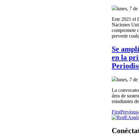
lunes, 7 de
Este 2021 el 
Naciones Unid
compromete co
prevenir cual
Se amplí
en la pr
Periodis
lunes, 7 de
La convocatori
área de soste
estudiantes d
First
Previous
Conéctat