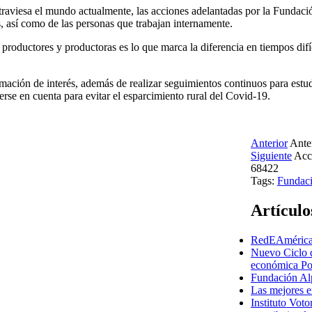
raviesa el mundo actualmente, las acciones adelantadas por la Fundación
s, así como de las personas que trabajan internamente.
ductores y productoras es lo que marca la diferencia en tiempos difíci
rmación de interés, además de realizar seguimientos continuos para estu
rse en cuenta para evitar el esparcimiento rural del Covid-19.
Anterior
Ante
Siguiente
Acc
68422
Tags:
Fundac
Artículo
RedEAmérica 
Nuevo Ciclo d
económica Po
Fundación Alp
Las mejores e
Instituto Vot