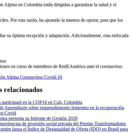
 Alpina en Colombia están dirigidas a garantizar la salud y el
les. Por esta razón, ha ajustado la manera de operar, para que los
diar su óptima recepción y adaptación. Adicionalmente, esta enfocada
rior
iones en curso de miembros de RedEAmérica ante el coronavirus
ión Alpina
Coronavirus
Covid-19
s relacionados
participará en la COP16 en Cali, Colombia
e Aprendizaje sobre emprendimiento femenino en la recuperación
st Covid
ina presenta su Informe de Gestión 2020
xperiencias de inversión social privada del Premio Transformadores
orantim lanza el Índice de Desigualdad de Oferta (IDO) en Brasil para