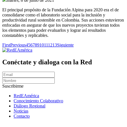
martes, 8 de junio de 2021
El principal propósito de la Fundación Alpina para 2020 era el de
consolidarse como el laboratorio social para la inclusión y
productividad rural sostenible en Colombia. Sus acciones estuvieron
enfocadas en asegurar de que los nuevos proyectos tuvieran todos
los elementos para poder evaluarlos y lograr así resultados
constatables y replicables.
First
Previous
4
5
6
7
8
9
10
11
12
13
Siguiente
Conéctate y dialoga con la Red
Suscribirme
RedEAmérica
Conocimiento Colaborativo
Diálogo Regional
Noticias
Contacto