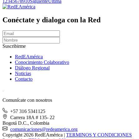
1
2
3
4
5
6
7
8
9
10
Siguiente
Última
Conéctate y dialoga con la Red
Suscribirme
RedEAmérica
Conocimiento Colaborativo
Diálogo Regional
Noticias
Contacto
[User:Username]
Comunícate con nosotros
+57 316 5341125
Carrera 18A # 135- 22
Bogotá D.C., Colombia
comunicaciones@redeamerica.org
Copyright 2026 RedEAmérica
|
TERMINOS Y CONDICIONES