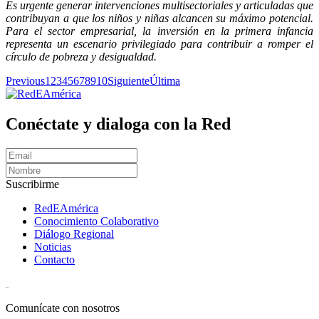
Es urgente generar intervenciones multisectoriales y articuladas que
contribuyan a que los niños y niñas alcancen su máximo potencial.
Para el sector empresarial, la inversión en la primera infancia
representa un escenario privilegiado para contribuir a romper el
círculo de pobreza y desigualdad.
Previous
1
2
3
4
5
6
7
8
9
10
Siguiente
Última
Conéctate y dialoga con la Red
Suscribirme
RedEAmérica
Conocimiento Colaborativo
Diálogo Regional
Noticias
Contacto
[User:Username]
Comunícate con nosotros