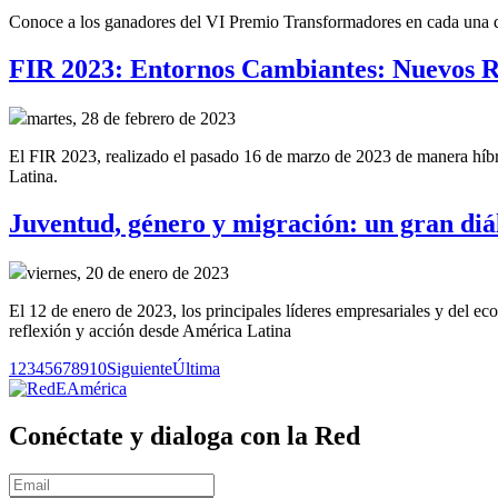
Conoce a los ganadores del VI Premio Transformadores en cada una de 
FIR 2023: Entornos Cambiantes: Nuevos R
martes, 28 de febrero de 2023
El FIR 2023, realizado el pasado 16 de marzo de 2023 de manera híbrid
Latina.
Juventud, género y migración: un gran diál
viernes, 20 de enero de 2023
El 12 de enero de 2023, los principales líderes empresariales y del e
reflexión y acción desde América Latina
1
2
3
4
5
6
7
8
9
10
Siguiente
Última
Conéctate y dialoga con la Red