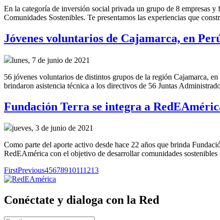
En la categoría de inversión social privada un grupo de 8 empresas y
Comunidades Sostenibles. Te presentamos las experiencias que construy
Jóvenes voluntarios de Cajamarca, en Perú
lunes, 7 de junio de 2021
56 jóvenes voluntarios de distintos grupos de la región Cajamarca, en 
brindaron asistencia técnica a los directivos de 56 Juntas Administra
Fundación Terra se integra a RedEAméric
jueves, 3 de junio de 2021
Como parte del aporte activo desde hace 22 años que brinda Fundación 
RedEAmérica con el objetivo de desarrollar comunidades sostenibles
First
Previous
4
5
6
7
8
9
10
11
12
13
Conéctate y dialoga con la Red