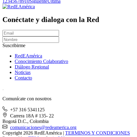
1
2
3
4
5
6
7
8
9
10
Siguiente
Última
Conéctate y dialoga con la Red
Suscribirme
RedEAmérica
Conocimiento Colaborativo
Diálogo Regional
Noticias
Contacto
[User:Username]
Comunícate con nosotros
+57 316 5341125
Carrera 18A # 135- 22
Bogotá D.C., Colombia
comunicaciones@redeamerica.org
Copyright 2026 RedEAmérica
|
TERMINOS Y CONDICIONES