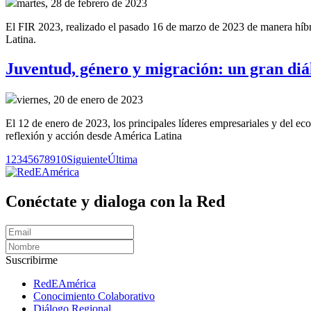
martes, 28 de febrero de 2023
El FIR 2023, realizado el pasado 16 de marzo de 2023 de manera híbrid
Latina.
Juventud, género y migración: un gran diál
viernes, 20 de enero de 2023
El 12 de enero de 2023, los principales líderes empresariales y del e
reflexión y acción desde América Latina
1
2
3
4
5
6
7
8
9
10
Siguiente
Última
Conéctate y dialoga con la Red
Suscribirme
RedEAmérica
Conocimiento Colaborativo
Diálogo Regional