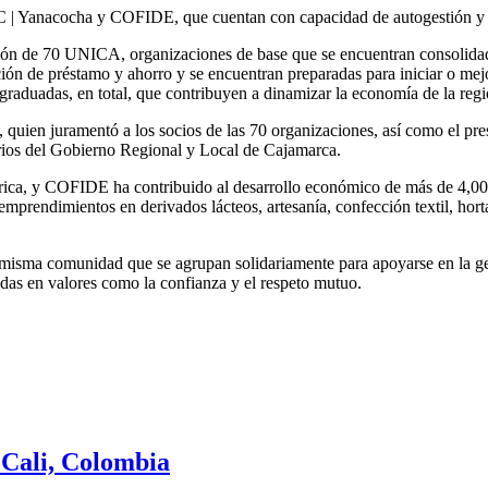
 Yanacocha y COFIDE, que cuentan con capacidad de autogestión y s
ón de 70 UNICA, organizaciones de base que se encuentran consolidadas
ión de préstamo y ahorro y se encuentran preparadas para iniciar o mej
 graduadas, en total, que contribuyen a dinamizar la economía de la re
, quien juramentó a los socios de las 70 organizaciones, así como el p
rios del Gobierno Regional y Local de Cajamarca.
a, y COFIDE ha contribuido al desarrollo económico de más de 4,000 
mprendimientos en derivados lácteos, artesanía, confección textil, horta
isma comunidad que se agrupan solidariamente para apoyarse en la ges
adas en valores como la confianza y el respeto mutuo.
Cali, Colombia