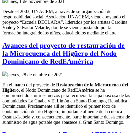
lunes, 1 de noviembre de 2021
Desde el 2003, UNACEM, a través de su organización de
responsabilidad social, Asociación UNACEM, viene apoyando el
proyecto “Escuela DECLARA”, liderados por los artistas Carolina
Viale y Salvador Velarde, donde se viene apostando por la
formación integral de los niños, educándolos mediante el arte.
Avances del proyecto de restauración de
la Microcuenca del Higüero del Nodo
Dominicano de RedEAmérica
jueves, 28 de octubre de 2021
En el marco del
p
royecto
de
R
estauración de la
M
icrocuenca del
Higüero
,
el
Nodo Dominicano de RedEAmérica
se ha
comprometido a
unir esfuerzos para recuperar
la capa boscosa de la
s
comunidades La Cuaba y El Limón en Santo Domingo, República
Dominicana.
Precisamente allí
se identificó el primer foco de
contaminación del río Higüero, importante afluente de la cuenca
Ozama-Isabela y, consecuentemente,
parte importante del sistema de
suministro de agua potable
que abastece al Gran Santo Domingo
.