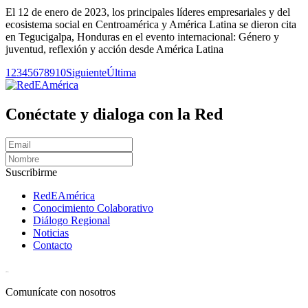
El 12 de enero de 2023, los principales líderes empresariales y del
ecosistema social en Centroamérica y América Latina se dieron cita
en Tegucigalpa, Honduras en el evento internacional: Género y
juventud, reflexión y acción desde América Latina
1
2
3
4
5
6
7
8
9
10
Siguiente
Última
Conéctate y dialoga con la Red
Suscribirme
RedEAmérica
Conocimiento Colaborativo
Diálogo Regional
Noticias
Contacto
[User:Username]
Comunícate con nosotros