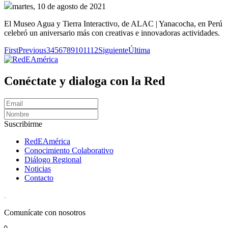
martes, 10 de agosto de 2021
El Museo Agua y Tierra Interactivo, de ALAC | Yanacocha, en Perú
celebró un aniversario más con creativas e innovadoras actividades.
First
Previous
3
4
5
6
7
8
9
10
11
12
Siguiente
Última
Conéctate y dialoga con la Red
Suscribirme
RedEAmérica
Conocimiento Colaborativo
Diálogo Regional
Noticias
Contacto
[User:Username]
Comunícate con nosotros