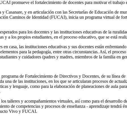
ca y Casanare, y en articulación con las Secretarías de Educación de mu
ión Caminos de Identidad (FUCAI), inicia un programa virtual de forta
sperados para los docentes y las instituciones educativas de la ruralida
as y a los propios estudiantes, en el proceso educativo, que se está real
s en casa, las instituciones educativas y sus docentes están enfrentand
 elementos para la pedagogía, entre otras circunstancias. Así, el proces
 estudiantes y cuidadores (padres y madres, miembros de la familia en ge
rograma de Fortalecimiento de Directivos y Docentes, de su línea de i
a una de las instituciones, en los que se articularan procesos de actual
icas y lenguaje, como para la elaboración de planeaciones de aula para 
.
 los talleres y acompañamientos virtuales, así como para el desarrollo de
cimiento de competencias y procesos de enseñanza - aprendizaje tendrá én
oducto Vivo y FUCAI.