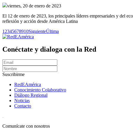
viernes, 20 de enero de 2023
El 12 de enero de 2023, los principales líderes empresariales y del e
reflexión y acción desde América Latina
1
2
3
4
5
6
7
8
9
10
Siguiente
Última
Conéctate y dialoga con la Red
Suscribirme
RedEAmérica
Conocimiento Colaborativo
Diálogo Regional
Noticias
Contacto
[User:Username]
Comunícate con nosotros