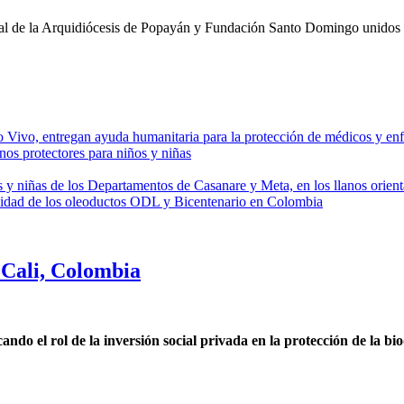
al de la Arquidiócesis de Popayán y Fundación Santo Domingo unidos 
 entregan ayuda humanitaria para la protección de médicos y enferme
os protectores para niños y niñas
s y niñas de los Departamentos de Casanare y Meta, en los llanos orien
idad de los oleoductos ODL y Bicentenario en Colombia
Cali, Colombia
o el rol de la inversión social privada en la protección de la bi