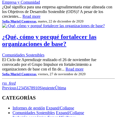
Empresa y Comunidad
¿Qué significa para una empresa agroalimentaria estar alineada con
los Objetivos de Desarrollo Sostenible (ODS)? A pesar de los
crecientes...
Read more
Sofía Muriel Contreras
, martes, 22 de diciembre de 2020
¿Qué, cómo y porqué fortalecer las
organizaciones de base?
Comunidades Sostenibles
El Ciclo de Aprendizaje realizado el 26 de noviembre fue
convocado por el Grupo Impulsor en fortalecimiento a
organizaciones de base con el fin de...
Read more
Sofía Muriel Contreras
, viernes, 27 de noviembre de 2020
RSS
rss_feed
Previous
1
2
3
4
5
6
7
8
9
10
Siguiente
Última
CATEGORÍAS
Informes de gestión
Expand/Collapse
Comunidades Sostenibles
Expand/Collapse