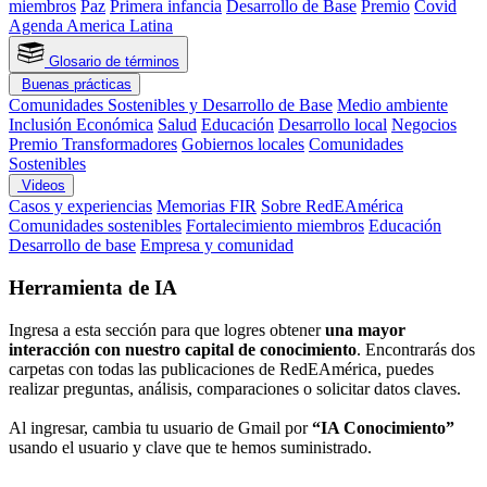
miembros
Paz
Primera infancia
Desarrollo de Base
Premio
Covid
Agenda America Latina
Glosario de términos
Buenas prácticas
Comunidades Sostenibles y Desarrollo de Base
Medio ambiente
Inclusión Económica
Salud
Educación
Desarrollo local
Negocios
Premio Transformadores
Gobiernos locales
Comunidades
Sostenibles
Videos
Casos y experiencias
Memorias FIR
Sobre RedEAmérica
Comunidades sostenibles
Fortalecimiento miembros
Educación
Desarrollo de base
Empresa y comunidad
Herramienta de IA
Ingresa a esta sección para que logres obtener
una mayor
interacción con nuestro capital de conocimiento
. Encontrarás dos
carpetas con todas las publicaciones de RedEAmérica, puedes
realizar preguntas, análisis, comparaciones o solicitar datos claves.
Al ingresar, cambia tu usuario de Gmail por
“IA Conocimiento”
usando el usuario y clave que te hemos suministrado.