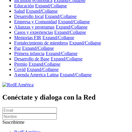
Inclusión económica
Expand/Collapse
Educación
Expand/Collapse
Salud
Expand/Collapse
Desarrollo local
Expand/Collapse
Empresa y Comunidad
Expand/Collapse
Alianzas y programas
Expand/Collapse
Casos y experiencias
Expand/Collapse
Memorias FIR
Expand/Collapse
Fortalecimiento de miembros
Expand/Collapse
Paz
Expand/Collapse
Primera infancia
Expand/Collapse
Desarrollo de Base
Expand/Collapse
Premio
Expand/Collapse
Covid
Expand/Collapse
Agenda America Latina
Expand/Collapse
Conéctate y dialoga con la Red
Suscribirme