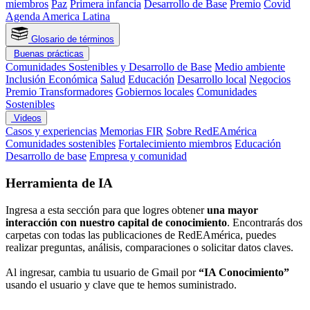
miembros
Paz
Primera infancia
Desarrollo de Base
Premio
Covid
Agenda America Latina
Glosario de términos
Buenas prácticas
Comunidades Sostenibles y Desarrollo de Base
Medio ambiente
Inclusión Económica
Salud
Educación
Desarrollo local
Negocios
Premio Transformadores
Gobiernos locales
Comunidades
Sostenibles
Videos
Casos y experiencias
Memorias FIR
Sobre RedEAmérica
Comunidades sostenibles
Fortalecimiento miembros
Educación
Desarrollo de base
Empresa y comunidad
Herramienta de IA
Ingresa a esta sección para que logres obtener
una mayor
interacción con nuestro capital de conocimiento
. Encontrarás dos
carpetas con todas las publicaciones de RedEAmérica, puedes
realizar preguntas, análisis, comparaciones o solicitar datos claves.
Al ingresar, cambia tu usuario de Gmail por
“IA Conocimiento”
usando el usuario y clave que te hemos suministrado.