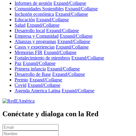
Informes de gestión
Expand/Collapse
Comunidades Sostenibles
Expand/Collapse
Inclusión económica
Expand/Collapse
Educación
Expand/Collapse
Salud
Expand/Collapse
Desarrollo local
Expand/Collapse
Empresa y Comunidad
Expand/Collapse
Alianzas y programas
Expand/Collapse
Casos y experiencias
Expand/Collapse
Memorias FIR
Expand/Collapse
Fortalecimiento de miembros
Expand/Collapse
Paz
Expand/Collapse
Primera infancia
Expand/Collapse
Desarrollo de Base
Expand/Collapse
Premio
Expand/Collapse
Covid
Expand/Collapse
Agenda America Latina
Expand/Collapse
Conéctate y dialoga con la Red