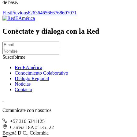
de base.
First
Previous
62
63
64
65
66
67
68
69
70
71
Conéctate y dialoga con la Red
Suscribirme
RedEAmérica
Conocimiento Colaborativo
Diálogo Regional
Noticias
Contacto
[User:Username]
Comunícate con nosotros
+57 316 5341125
Carrera 18A # 135- 22
Bogotá D.C., Colombia