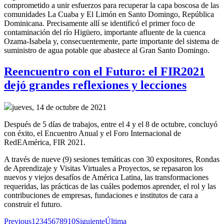
comprometido a
unir esfuerzos para recuperar
la capa boscosa de la
s
comunidades La Cuaba y El Limón en Santo Domingo, República
Dominicana.
Precisamente allí
se identificó el primer foco de
contaminación del río Higüero, importante afluente de la cuenca
Ozama-Isabela y, consecuentemente,
parte importante del sistema de
suministro de agua potable
que abastece al Gran Santo Domingo
.
Reencuentro con el Futuro: el FIR2021
dejó grandes reflexiones y lecciones
jueves, 14 de octubre de 2021
Después de 5 días de trabajos, entre el 4 y el 8 de octubre, concluyó
con éxito, el Encuentro Anual y el Foro Internacional de
RedEAmérica, FIR 2021.
A través de nueve (9) sesiones temáticas con 30 expositores, Rondas
de Aprendizaje y Visitas Virtuales a Proyectos, se repasaron los
nuevos y viejos desafíos de América Latina, las transformaciones
requeridas, las prácticas de las cuáles podemos aprender, el rol y las
contribuciones de empresas, fundaciones e institutos de cara a
construir el futuro.
Previous
1
2
3
4
5
6
7
8
9
10
Siguiente
Última