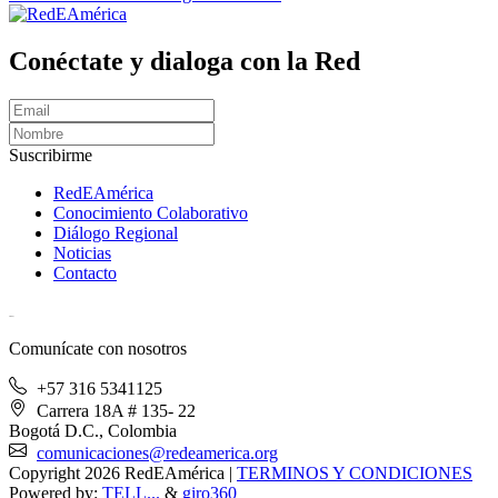
Conéctate y dialoga con la Red
Suscribirme
RedEAmérica
Conocimiento Colaborativo
Diálogo Regional
Noticias
Contacto
[User:Username]
Comunícate con nosotros
+57 316 5341125
Carrera 18A # 135- 22
Bogotá D.C., Colombia
comunicaciones@redeamerica.org
Copyright 2026 RedEAmérica
|
TERMINOS Y CONDICIONES
Powered by:
TELL...
&
giro360