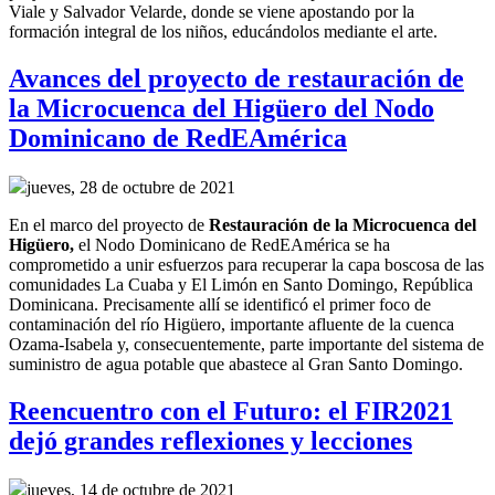
Viale y Salvador Velarde, donde se viene apostando por la
formación integral de los niños, educándolos mediante el arte.
Avances del proyecto de restauración de
la Microcuenca del Higüero del Nodo
Dominicano de RedEAmérica
jueves, 28 de octubre de 2021
En el marco del
p
royecto
de
R
estauración de la
M
icrocuenca del
Higüero
,
el
Nodo Dominicano de RedEAmérica
se ha
comprometido a
unir esfuerzos para recuperar
la capa boscosa de la
s
comunidades La Cuaba y El Limón en Santo Domingo, República
Dominicana.
Precisamente allí
se identificó el primer foco de
contaminación del río Higüero, importante afluente de la cuenca
Ozama-Isabela y, consecuentemente,
parte importante del sistema de
suministro de agua potable
que abastece al Gran Santo Domingo
.
Reencuentro con el Futuro: el FIR2021
dejó grandes reflexiones y lecciones
jueves, 14 de octubre de 2021