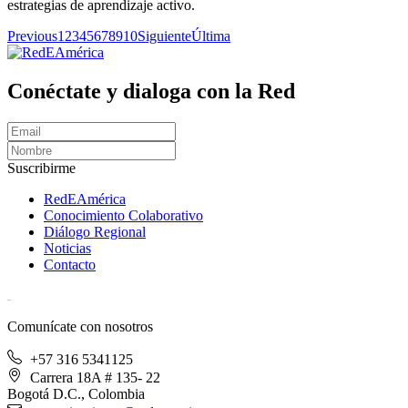
estrategias de aprendizaje activo.
Previous
1
2
3
4
5
6
7
8
9
10
Siguiente
Última
Conéctate y dialoga con la Red
Suscribirme
RedEAmérica
Conocimiento Colaborativo
Diálogo Regional
Noticias
Contacto
[User:Username]
Comunícate con nosotros
+57 316 5341125
Carrera 18A # 135- 22
Bogotá D.C., Colombia