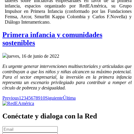
talleres sobre Iniciativas empresariales en favor de la primera
infancia, espacios organizado por RedEAmérica, su Grupo
Impulsor en Primera Infancia (conformado por las Fundaciones
Femsa, Arcor, Smurfitt Kappa Colombia y Carlos F.Novella) y
Diálogo Interamericano.
Primera infancia y comunidades
sostenibles
jueves, 16 de junio de 2022
Es urgente generar intervenciones multisectoriales y articuladas que
contribuyan a que los niños y niñas alcancen su máximo potencial.
Para el sector empresarial, la inversión en la primera infancia
representa un escenario privilegiado para contribuir a romper el
círculo de pobreza y desigualdad.
Previous
1
2
3
4
5
6
7
8
9
10
Siguiente
Última
Conéctate y dialoga con la Red