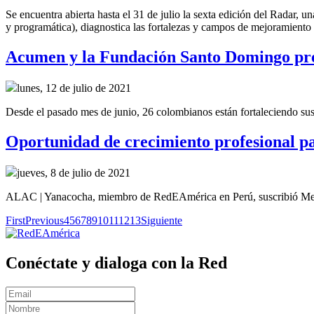
Se encuentra abierta hasta el 31 de julio la sexta edición del Radar, u
y programática), diagnostica las fortalezas y campos de mejoramient
Acumen y la Fundación Santo Domingo pres
lunes, 12 de julio de 2021
Desde el pasado mes de junio, 26 colombianos están fortaleciendo sus h
Oportunidad de crecimiento profesional 
jueves, 8 de julio de 2021
ALAC | Yanacocha, miembro de RedEAmérica en Perú, suscribió Me
First
Previous
4
5
6
7
8
9
10
11
12
13
Siguiente
Conéctate y dialoga con la Red