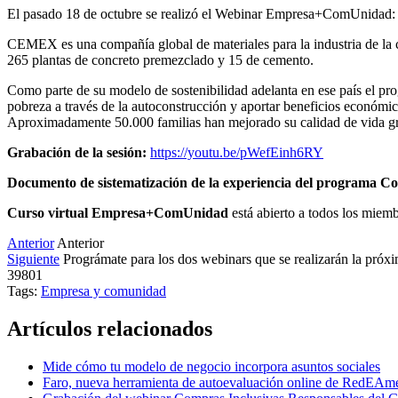
El pasado 18 de octubre se realizó el Webinar Empresa+ComUnidad: e
CEMEX es una compañía global de materiales para la industria de la
265 plantas de concreto premezclado y 15 de cemento.
Como parte de su modelo de sostenibilidad adelanta en ese país el pr
pobreza a través de la autoconstrucción y aportar beneficios económico
Aproximadamente 50.000 familias han mejorado su calidad de vida gr
Grabación de la sesión:
https://youtu.be/pWefEinh6RY
Documento de sistematización de la experiencia del programa 
Curso virtual Empresa+ComUnidad
está abierto a todos los miem
Anterior
Anterior
Siguiente
Prográmate para los dos webinars que se realizarán la pró
39801
Tags:
Empresa y comunidad
Artículos relacionados
Mide cómo tu modelo de negocio incorpora asuntos sociales
Faro, nueva herramienta de autoevaluación online de RedEAmér