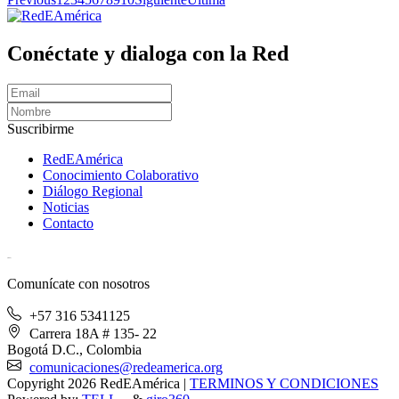
Conéctate y dialoga con la Red
Suscribirme
RedEAmérica
Conocimiento Colaborativo
Diálogo Regional
Noticias
Contacto
[User:Username]
Comunícate con nosotros
+57 316 5341125
Carrera 18A # 135- 22
Bogotá D.C., Colombia
comunicaciones@redeamerica.org
Copyright 2026 RedEAmérica
|
TERMINOS Y CONDICIONES