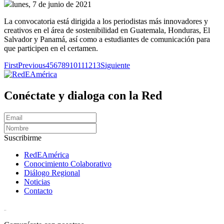
lunes, 7 de junio de 2021
La convocatoria está dirigida a los periodistas más innovadores y
creativos en el área de sostenibilidad en Guatemala, Honduras, El
Salvador y Panamá, así como a estudiantes de comunicación para
que participen en el certamen.
First
Previous
4
5
6
7
8
9
10
11
12
13
Siguiente
Conéctate y dialoga con la Red
Suscribirme
RedEAmérica
Conocimiento Colaborativo
Diálogo Regional
Noticias
Contacto
[User:Username]