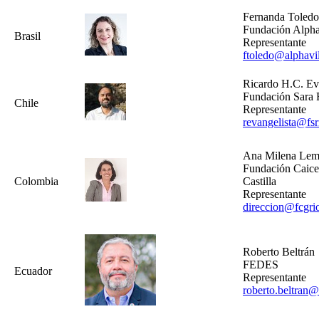
Fernanda Toledo
Fundación Alpha
Brasil
Representante
ftoledo@alphavi
Ricardo H.C. Ev
Fundación Sara 
Chile
Representante
revangelista@fsrr
Ana Milena Lem
Fundación Caice
Colombia
Castilla
Representante
direccion@fcgrio
Roberto Beltrán
FEDES
Ecuador
Representante
roberto.beltran@