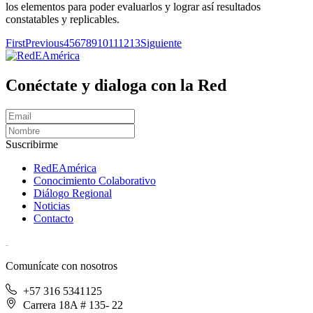
los elementos para poder evaluarlos y lograr así resultados
constatables y replicables.
First
Previous
4
5
6
7
8
9
10
11
12
13
Siguiente
Conéctate y dialoga con la Red
Suscribirme
RedEAmérica
Conocimiento Colaborativo
Diálogo Regional
Noticias
Contacto
[User:Username]
Comunícate con nosotros
+57 316 5341125
Carrera 18A # 135- 22