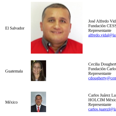
José Alfredo Vid
Fundación CES
El Salvador
Representante
alfredo.vidal@l
Cecilia Dougher
Fundación Carlo
Guatemala
Representante
cdougherty@ce
Carlos Juárez La
HOLCIM Méxi
México
Representante
carlos.juarezl@