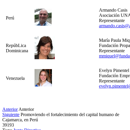
Armando Casis
Asociación U
Perú
Representante
armando.casis@
María Paula Miq
RepúbLica
Fundación Prop
Dominicana
Representante
mmiquel@fundac
Evelyn Pimentel
Fundación Empre
Venezuela
Representante
evelyn.pimentel
Anterior
Anterior
Siguiente
Promoviendo el fortalecimiento del capital humano de
Cajamarca, en Perú
39193