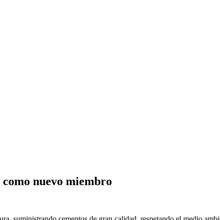
 como nuevo miembro
ctura, suministrando cementos de gran calidad, respetando el medio ambi