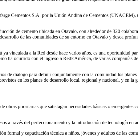
Lafarge Cementos S.A. por la Unión Andina de Cementos (UNACEM), un
ucción de cemento ubicada en Otavalo, con alrededor de 320 colabor
l desarrollo de las comunidades de su entorno en Otavalo y desea profun
vinculada a la Red desde hace varios años, es una oportunidad pa
l como ha ocurrido con el ingreso a RedEAmérica, de varias compañías 
os de dialogo para definir conjuntamente con la comunidad los planes 
previstos en los planes de desarrollo local, regional y nacional, y en la
de obras prioritarias que satisfagan necesidades básicas o emergentes co
os a través del perfeccionamiento y la introducción de tecnología en a
ón formal y capacitación técnica a niños, jóvenes y adultos de las com