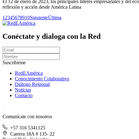
El 12 de enero de 2023, los principales líderes empresariales y del e
reflexión y acción desde América Latina
1
2
3
4
5
6
7
8
9
10
Siguiente
Última
Conéctate y dialoga con la Red
Suscribirme
RedEAmérica
Conocimiento Colaborativo
Diálogo Regional
Noticias
Contacto
[User:Username]
Comunícate con nosotros
+57 316 5341125
Carrera 18A # 135- 22