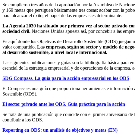
Se cumplieron tres años de la aprobación por la Asamblea de Naciones
y 169 metas que persiguen básicamente tres cosas: acabar con la pobrez
para alcanzar el éxito, el papel de las empresas es determinante.
La Agenda 2030 ha situado por primera vez al sector privado como 
sociedad civil.
Naciones Unidas apuesta así, por concebir a las empre
Es aquí donde los Objetivos de Desarrollo Sostenible (ODS) juegan un 
valor compartido.
Las empresas, según su sector y modelo de negoci
al desarrollo sostenible, a nivel local e internacional.
Las siguientes publicaciones y guías son la bibliografía básica para e
esencial de la estrategia empresarial y de operaciones de la empresa, 
SDG Compass. La guía para la acción empresarial en los ODS
El Compass es una guía que proporciona herramientas e información a l
Sostenible (ODS).
El sector privado ante los ODS. Guía práctica para la acción
Se trata de una publicación que coincide con el primer aniversario de
contribuir a los ODS.
Reporting en ODS: un análisis de objetivos y metas (EN)