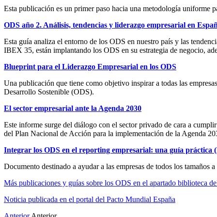
Esta publicación es un primer paso hacia una metodología uniforme p
ODS año 2. Análisis, tendencias y liderazgo empresarial en Espa
Esta guía analiza el entorno de los ODS en nuestro país y las tendenc
IBEX 35, están implantando los ODS en su estrategia de negocio, ade
Blueprint para el Liderazgo Empresarial en los ODS
Una publicación que tiene como objetivo inspirar a todas las empresa
Desarrollo Sostenible (ODS).
El sector empresarial ante la Agenda 2030
Este informe surge del diálogo con el sector privado de cara a cumpli
del Plan Nacional de Acción para la implementación de la Agenda 203
Integrar los ODS en el reporting empresarial: una guía práctica 
Documento destinado a ayudar a las empresas de todos los tamaños a pr
Más publicaciones y guías sobre los ODS en el apartado biblioteca d
Noticia publicada en el portal del Pacto Mundial España
Anterior
Anterior