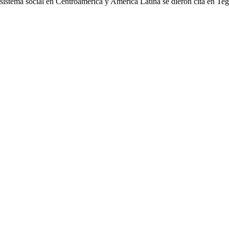
cosistema social en Centroamérica y América Latina se dieron cita en Te