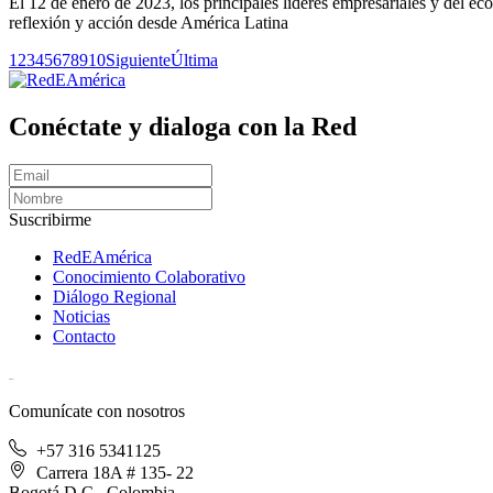
El 12 de enero de 2023, los principales líderes empresariales y del e
reflexión y acción desde América Latina
1
2
3
4
5
6
7
8
9
10
Siguiente
Última
Conéctate y dialoga con la Red
Suscribirme
RedEAmérica
Conocimiento Colaborativo
Diálogo Regional
Noticias
Contacto
[User:Username]
Comunícate con nosotros
+57 316 5341125
Carrera 18A # 135- 22
Bogotá D.C., Colombia