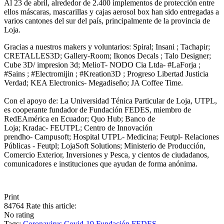
Al 23 de abril, alrededor de 2.400 implementos de protección entre
ellos máscaras, mascarillas y cajas aerosol box han sido entregadas a
varios cantones del sur del país, principalmente de la provincia de
Loja.
Gracias a nuestros makers y voluntarios: Spiral; Insani ; Tachapir;
CRETALLES3D; Gallery-Room; Ikonos Decals ; Talo Designer;
Cube 3D/ impresion 3d; MelioT- NODO Cia Ltda- #LaForja ;
#Sains ; #Electromijin ; #Kreation3D ; Progreso Libertad Justicia
Verdad; KEA Electronics- Megadiseño; JA Coffee Time.
Con el apoyo de: La Universidad Ténica Particular de Loja, UTPL,
es cooperante fundador de Fundación FEDES, miembro de
RedEAmérica en Ecuador; Quo Hub; Banco de
Loja; Kradac- FEUTPL; Centro de Innovación
prendho- Campusoft; Hospital UTPL- Medicina; Feutpl- Relaciones
Públicas - Feutpl; LojaSoft Solutions; Ministerio de Producción,
Comercio Exterior, Inversiones y Pesca, y cientos de ciudadanos,
comunicadores e instituciones que ayudan de forma anónima.
Print
84764
Rate this article:
No rating
Tags:
Coronavirus
Covid-19
Fundación FEDES