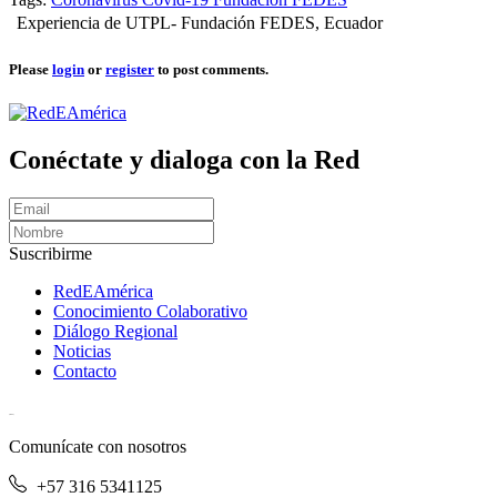
Experiencia de UTPL- Fundación FEDES, Ecuador
Please
login
or
register
to post comments.
Conéctate y dialoga con la Red
Suscribirme
RedEAmérica
Conocimiento Colaborativo
Diálogo Regional
Noticias
Contacto
[User:Username]
Comunícate con nosotros
+57 316 5341125