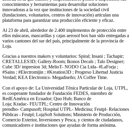
conocimientos y herramientas para desarrollar soluciones
innovadoras a la vez que instituciones de la sociedad civil
(fundaciones, voluntarios, centros de innovación) articulan una
plataforma para garantizar una producción eficiente y eficaz.
Al 23 de abril, alrededor de 2.400 implementos de protección entre
ellos máscaras, mascarillas y cajas aerosol box han sido entregadas a
varios cantones del sur del país, principalmente de la provincia de
Loja.
Gracias a nuestros makers y voluntarios: Spiral; Insani ; Tachapir;
CRETALLES3D; Gallery-Room; Ikonos Decals ; Talo Designer;
Cube 3D/ impresion 3d; MelioT- NODO Cia Ltda- #LaForja ;
#Sains ; #Electromijin ; #Kreation3D ; Progreso Libertad Justicia
Verdad; KEA Electronics- Megadiseño; JA Coffee Time.
Con el apoyo de: La Universidad Ténica Particular de Loja, UTPL,
es cooperante fundador de Fundación FEDES, miembro de
RedEAmérica en Ecuador; Quo Hub; Banco de
Loja; Kradac- FEUTPL; Centro de Innovación
prendho- Campusoft; Hospital UTPL- Medicina; Feutpl- Relaciones
Públicas - Feutpl; LojaSoft Solutions; Ministerio de Producción,
Comercio Exterior, Inversiones y Pesca, y cientos de ciudadanos,
comunicadores e instituciones que ayudan de forma anónima.