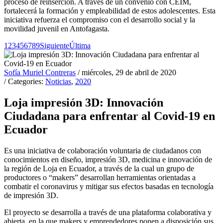
proceso de reinserción. A través de un convenio con CEIM,
fortalecerá la formación y empleabilidad de estos adolescentes. Esta
iniciativa refuerza el compromiso con el desarrollo social y la
movilidad juvenil en Antofagasta.
1
2
3
4
5
6
7
8
9
Siguiente
Última
Sofía Muriel Contreras
/ miércoles, 29 de abril de 2020
/ Categories:
Noticias
,
2020
Loja impresión 3D: Innovación
Ciudadana para enfrentar al Covid-19 en
Ecuador
Es una iniciativa de colaboración voluntaria de ciudadanos con
conocimientos en diseño, impresión 3D, medicina e innovación de
la región de Loja en Ecuador, a través de la cual un grupo de
productores o “makers” desarrollan herramientas orientadas a
combatir el coronavirus y mitigar sus efectos basadas en tecnología
de impresión 3D.
El proyecto se desarrolla a través de una plataforma colaborativa y
abierta, en la que makers y emprendedores ponen a disposición sus