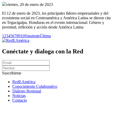
viernes, 20 de enero de 2023
El 12 de enero de 2023, los principales líderes empresariales y del
ecosistema social en Centroamérica y América Latina se dieron cita
en Tegucigalpa, Honduras en el evento internacional: Género y
juventud, reflexión y acción desde América Latina
1
2
3
4
5
6
7
8
9
10
Siguiente
Última
Conéctate y dialoga con la Red
Suscribirme
RedEAmérica
Conocimiento Colaborativo
Diálogo Regional
Noticias
Contacto
[User:Username]