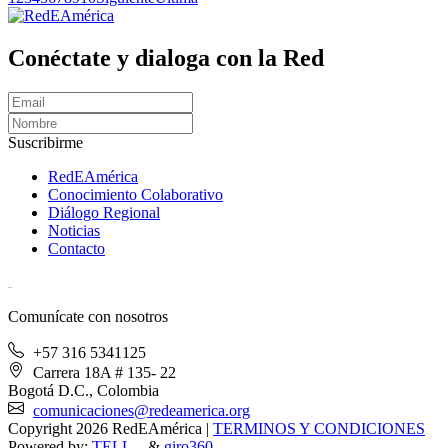
Conéctate y dialoga con la Red
Suscribirme
RedEAmérica
Conocimiento Colaborativo
Diálogo Regional
Noticias
Contacto
[User:Username]
Comunícate con nosotros
+57 316 5341125
Carrera 18A # 135- 22
Bogotá D.C., Colombia
comunicaciones@redeamerica.org
Copyright 2026 RedEAmérica
|
TERMINOS Y CONDICIONES
Powered by:
TELL...
&
giro360