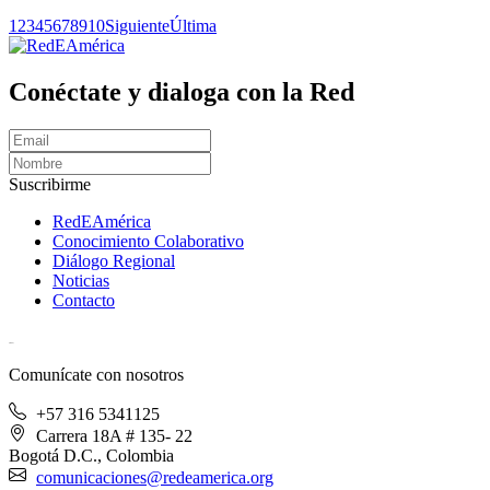
1
2
3
4
5
6
7
8
9
10
Siguiente
Última
Conéctate y dialoga con la Red
Suscribirme
RedEAmérica
Conocimiento Colaborativo
Diálogo Regional
Noticias
Contacto
[User:Username]
Comunícate con nosotros
+57 316 5341125
Carrera 18A # 135- 22
Bogotá D.C., Colombia
comunicaciones@redeamerica.org