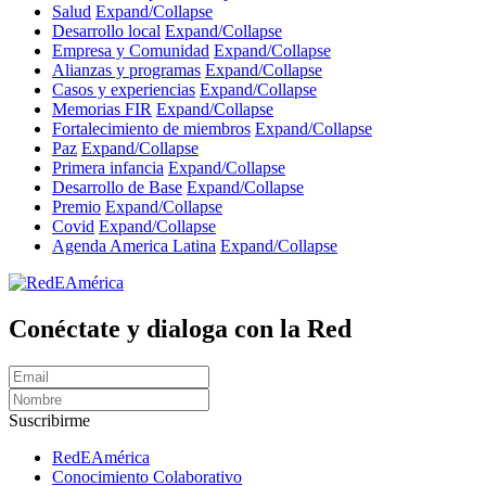
Salud
Expand/Collapse
Desarrollo local
Expand/Collapse
Empresa y Comunidad
Expand/Collapse
Alianzas y programas
Expand/Collapse
Casos y experiencias
Expand/Collapse
Memorias FIR
Expand/Collapse
Fortalecimiento de miembros
Expand/Collapse
Paz
Expand/Collapse
Primera infancia
Expand/Collapse
Desarrollo de Base
Expand/Collapse
Premio
Expand/Collapse
Covid
Expand/Collapse
Agenda America Latina
Expand/Collapse
Conéctate y dialoga con la Red
Suscribirme
RedEAmérica
Conocimiento Colaborativo