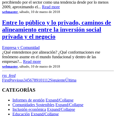
percibiendo por el sector como una tendencia desde por lo menos
2009, aproximando el...
Read more
webmaster
, sábado, 10 de marzo de 2018
Entre lo público y lo privado, caminos de
alineamiento entre la inversión social
privada y el negocio
Empresa y Comunidad
¿Qué entendemos por alineación? ¿Qué conformaciones ese
fenómeno asume en el mundo fundacional y dentro de las
empresas?...
Read more
webmaster
, sábado, 10 de marzo de 2018
RSS
rss_feed
First
Previous
3
4
5
6
7
8
9
10
11
12
Siguiente
Última
CATEGORÍAS
Informes de gestión
Expand/Collapse
Comunidades Sostenibles
Expand/Collapse
Inclusión económica
Expand/Collapse
Educación
Expand/Collapse