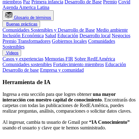
miembros
Paz
Primera infancia
Desarrollo de Base
Premio
Covid
Agenda America Latina
Glosario de términos
Buenas prácticas
Comunidades Sostenibles y Desarrollo de Base
Medio ambiente
Inclusión Económica
Salud
Educación
Desarrollo local
Negocios
Premio Transformadores
Gobiernos locales
Comunidades
Sostenibles
Videos
Casos y experiencias
Memorias FIR
Sobre RedEAmérica
Comunidades sostenibles
Fortalecimiento miembros
Educación
Desarrollo de base
Empresa y comunidad
Herramienta de IA
Ingresa a esta sección para que logres obtener
una mayor
interacción con nuestro capital de conocimiento
. Encontrarás dos
carpetas con todas las publicaciones de RedEAmérica, puedes
realizar preguntas, análisis, comparaciones o solicitar datos claves.
Al ingresar, cambia tu usuario de Gmail por
“IA Conocimiento”
usando el usuario y clave que te hemos suministrado.