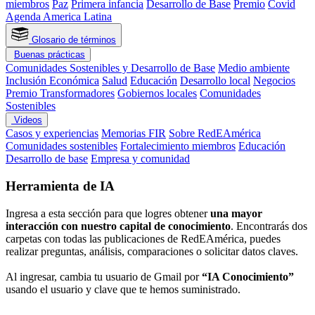
miembros
Paz
Primera infancia
Desarrollo de Base
Premio
Covid
Agenda America Latina
Glosario de términos
Buenas prácticas
Comunidades Sostenibles y Desarrollo de Base
Medio ambiente
Inclusión Económica
Salud
Educación
Desarrollo local
Negocios
Premio Transformadores
Gobiernos locales
Comunidades
Sostenibles
Videos
Casos y experiencias
Memorias FIR
Sobre RedEAmérica
Comunidades sostenibles
Fortalecimiento miembros
Educación
Desarrollo de base
Empresa y comunidad
Herramienta de IA
Ingresa a esta sección para que logres obtener
una mayor
interacción con nuestro capital de conocimiento
. Encontrarás dos
carpetas con todas las publicaciones de RedEAmérica, puedes
realizar preguntas, análisis, comparaciones o solicitar datos claves.
Al ingresar, cambia tu usuario de Gmail por
“IA Conocimiento”
usando el usuario y clave que te hemos suministrado.