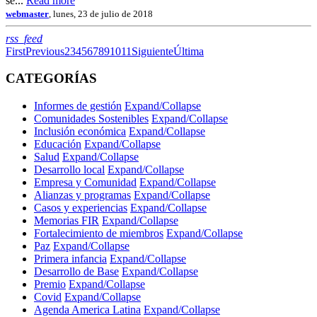
se...
Read more
webmaster
, lunes, 23 de julio de 2018
RSS
rss_feed
First
Previous
2
3
4
5
6
7
8
9
10
11
Siguiente
Última
CATEGORÍAS
Informes de gestión
Expand/Collapse
Comunidades Sostenibles
Expand/Collapse
Inclusión económica
Expand/Collapse
Educación
Expand/Collapse
Salud
Expand/Collapse
Desarrollo local
Expand/Collapse
Empresa y Comunidad
Expand/Collapse
Alianzas y programas
Expand/Collapse
Casos y experiencias
Expand/Collapse
Memorias FIR
Expand/Collapse
Fortalecimiento de miembros
Expand/Collapse
Paz
Expand/Collapse
Primera infancia
Expand/Collapse
Desarrollo de Base
Expand/Collapse
Premio
Expand/Collapse
Covid
Expand/Collapse
Agenda America Latina
Expand/Collapse