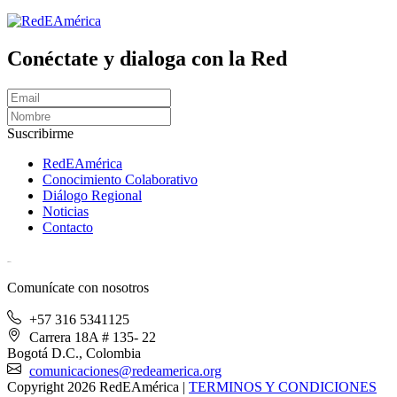
Conéctate y dialoga con la Red
Suscribirme
RedEAmérica
Conocimiento Colaborativo
Diálogo Regional
Noticias
Contacto
[User:Username]
Comunícate con nosotros
+57 316 5341125
Carrera 18A # 135- 22
Bogotá D.C., Colombia
comunicaciones@redeamerica.org
Copyright 2026 RedEAmérica
|
TERMINOS Y CONDICIONES