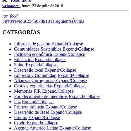
se...
Read more
webmaster
, lunes, 23 de julio de 2018
RSS
rss_feed
First
Previous
2
3
4
5
6
7
8
9
10
11
Siguiente
Última
CATEGORÍAS
Informes de gestión
Expand/Collapse
Comunidades Sostenibles
Expand/Collapse
Inclusión económica
Expand/Collapse
Educación
Expand/Collapse
Salud
Expand/Collapse
Desarrollo local
Expand/Collapse
Empresa y Comunidad
Expand/Collapse
Alianzas y programas
Expand/Collapse
Casos y experiencias
Expand/Collapse
Memorias FIR
Expand/Collapse
Fortalecimiento de miembros
Expand/Collapse
Paz
Expand/Collapse
Primera infancia
Expand/Collapse
Desarrollo de Base
Expand/Collapse
Premio
Expand/Collapse
Covid
Expand/Collapse
Agenda America Latina
Expand/Collapse