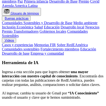
miembros
Paz
Primera infancia
Desarrollo de Base
Premio
Covid
Agenda America Latina
Glosario de términos
Buenas prácticas
Comunidades Sostenibles y Desarrollo de Base
Medio ambiente
Inclusión Económica
Salud
Educación
Desarrollo local
Negocios
Premio Transformadores
Gobiernos locales
Comunidades
Sostenibles
Videos
Casos y experiencias
Memorias FIR
Sobre RedEAmérica
Comunidades sostenibles
Fortalecimiento miembros
Educación
Desarrollo de base
Empresa y comunidad
Herramienta de IA
Ingresa a esta sección para que logres obtener
una mayor
interacción con nuestro capital de conocimiento
. Encontrarás dos
carpetas con todas las publicaciones de RedEAmérica, puedes
realizar preguntas, análisis, comparaciones o solicitar datos claves.
Al ingresar, cambia tu usuario de Gmail por
“IA Conocimiento”
usando el usuario y clave que te hemos suministrado.