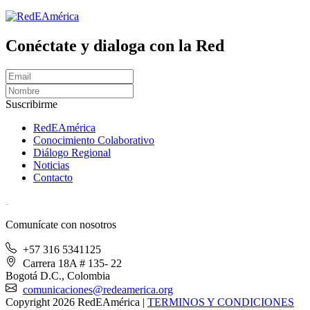
Conéctate y dialoga con la Red
Suscribirme
RedEAmérica
Conocimiento Colaborativo
Diálogo Regional
Noticias
Contacto
[User:Username]
Comunícate con nosotros
+57 316 5341125
Carrera 18A # 135- 22
Bogotá D.C., Colombia
comunicaciones@redeamerica.org
Copyright 2026 RedEAmérica
|
TERMINOS Y CONDICIONES