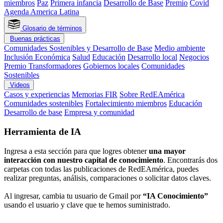
miembros
Paz
Primera infancia
Desarrollo de Base
Premio
Covid
Agenda America Latina
Glosario de términos
Buenas prácticas
Comunidades Sostenibles y Desarrollo de Base
Medio ambiente
Inclusión Económica
Salud
Educación
Desarrollo local
Negocios
Premio Transformadores
Gobiernos locales
Comunidades
Sostenibles
Videos
Casos y experiencias
Memorias FIR
Sobre RedEAmérica
Comunidades sostenibles
Fortalecimiento miembros
Educación
Desarrollo de base
Empresa y comunidad
Herramienta de IA
Ingresa a esta sección para que logres obtener
una mayor
interacción con nuestro capital de conocimiento
. Encontrarás dos
carpetas con todas las publicaciones de RedEAmérica, puedes
realizar preguntas, análisis, comparaciones o solicitar datos claves.
Al ingresar, cambia tu usuario de Gmail por
“IA Conocimiento”
usando el usuario y clave que te hemos suministrado.