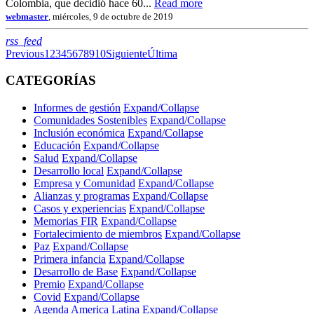
Colombia, que decidió hace 60...
Read more
webmaster
, miércoles, 9 de octubre de 2019
RSS
rss_feed
Previous
1
2
3
4
5
6
7
8
9
10
Siguiente
Última
CATEGORÍAS
Informes de gestión
Expand/Collapse
Comunidades Sostenibles
Expand/Collapse
Inclusión económica
Expand/Collapse
Educación
Expand/Collapse
Salud
Expand/Collapse
Desarrollo local
Expand/Collapse
Empresa y Comunidad
Expand/Collapse
Alianzas y programas
Expand/Collapse
Casos y experiencias
Expand/Collapse
Memorias FIR
Expand/Collapse
Fortalecimiento de miembros
Expand/Collapse
Paz
Expand/Collapse
Primera infancia
Expand/Collapse
Desarrollo de Base
Expand/Collapse
Premio
Expand/Collapse
Covid
Expand/Collapse
Agenda America Latina
Expand/Collapse