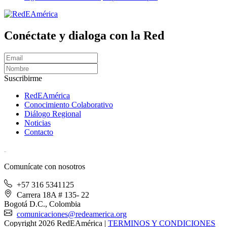
Conéctate y dialoga con la Red
Suscribirme
RedEAmérica
Conocimiento Colaborativo
Diálogo Regional
Noticias
Contacto
[User:Username]
Comunícate con nosotros
+57 316 5341125
Carrera 18A # 135- 22
Bogotá D.C., Colombia
comunicaciones@redeamerica.org
Copyright 2026 RedEAmérica
|
TERMINOS Y CONDICIONES