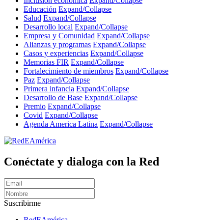
Inclusión económica
Expand/Collapse
Educación
Expand/Collapse
Salud
Expand/Collapse
Desarrollo local
Expand/Collapse
Empresa y Comunidad
Expand/Collapse
Alianzas y programas
Expand/Collapse
Casos y experiencias
Expand/Collapse
Memorias FIR
Expand/Collapse
Fortalecimiento de miembros
Expand/Collapse
Paz
Expand/Collapse
Primera infancia
Expand/Collapse
Desarrollo de Base
Expand/Collapse
Premio
Expand/Collapse
Covid
Expand/Collapse
Agenda America Latina
Expand/Collapse
Conéctate y dialoga con la Red
Suscribirme
RedEAmérica