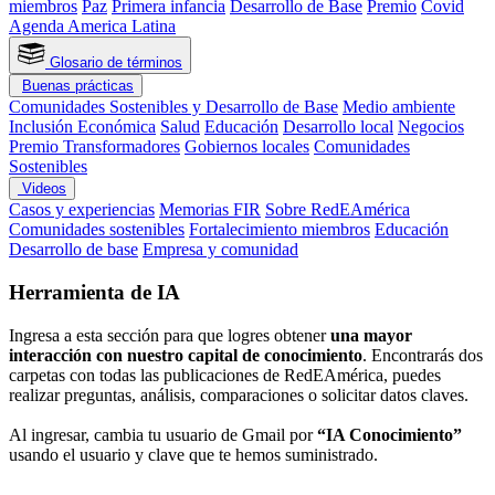
miembros
Paz
Primera infancia
Desarrollo de Base
Premio
Covid
Agenda America Latina
Glosario de términos
Buenas prácticas
Comunidades Sostenibles y Desarrollo de Base
Medio ambiente
Inclusión Económica
Salud
Educación
Desarrollo local
Negocios
Premio Transformadores
Gobiernos locales
Comunidades
Sostenibles
Videos
Casos y experiencias
Memorias FIR
Sobre RedEAmérica
Comunidades sostenibles
Fortalecimiento miembros
Educación
Desarrollo de base
Empresa y comunidad
Herramienta de IA
Ingresa a esta sección para que logres obtener
una mayor
interacción con nuestro capital de conocimiento
. Encontrarás dos
carpetas con todas las publicaciones de RedEAmérica, puedes
realizar preguntas, análisis, comparaciones o solicitar datos claves.
Al ingresar, cambia tu usuario de Gmail por
“IA Conocimiento”
usando el usuario y clave que te hemos suministrado.