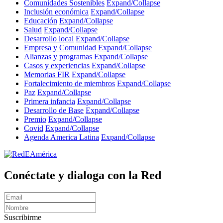
Comunidades Sostenibles
Expand/Collapse
Inclusión económica
Expand/Collapse
Educación
Expand/Collapse
Salud
Expand/Collapse
Desarrollo local
Expand/Collapse
Empresa y Comunidad
Expand/Collapse
Alianzas y programas
Expand/Collapse
Casos y experiencias
Expand/Collapse
Memorias FIR
Expand/Collapse
Fortalecimiento de miembros
Expand/Collapse
Paz
Expand/Collapse
Primera infancia
Expand/Collapse
Desarrollo de Base
Expand/Collapse
Premio
Expand/Collapse
Covid
Expand/Collapse
Agenda America Latina
Expand/Collapse
Conéctate y dialoga con la Red
Suscribirme