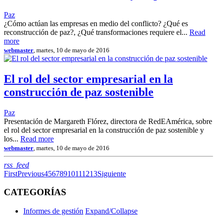
Paz
¿Cómo actúan las empresas en medio del conflicto? ¿Qué es
reconstrucción de paz?, ¿Qué transformaciones requiere el...
Read
more
webmaster
, martes, 10 de mayo de 2016
El rol del sector empresarial en la
construcción de paz sostenible
Paz
Presentación de Margareth Flórez, directora de RedEAmérica, sobre
el rol del sector empresarial en la construcción de paz sostenible y
los...
Read more
webmaster
, martes, 10 de mayo de 2016
RSS
rss_feed
First
Previous
4
5
6
7
8
9
10
11
12
13
Siguiente
CATEGORÍAS
Informes de gestión
Expand/Collapse