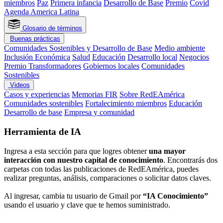
miembros
Paz
Primera infancia
Desarrollo de Base
Premio
Covid
Agenda America Latina
Glosario de términos
Buenas prácticas
Comunidades Sostenibles y Desarrollo de Base
Medio ambiente
Inclusión Económica
Salud
Educación
Desarrollo local
Negocios
Premio Transformadores
Gobiernos locales
Comunidades
Sostenibles
Videos
Casos y experiencias
Memorias FIR
Sobre RedEAmérica
Comunidades sostenibles
Fortalecimiento miembros
Educación
Desarrollo de base
Empresa y comunidad
Herramienta de IA
Ingresa a esta sección para que logres obtener
una mayor
interacción con nuestro capital de conocimiento
. Encontrarás dos
carpetas con todas las publicaciones de RedEAmérica, puedes
realizar preguntas, análisis, comparaciones o solicitar datos claves.
Al ingresar, cambia tu usuario de Gmail por
“IA Conocimiento”
usando el usuario y clave que te hemos suministrado.