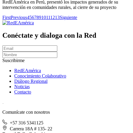
RedEAmérica en Perú, presentó los impactos generados de su
intervención en comunidades rurales, al cierre de su proyecto
First
Previous
4
5
6
7
8
9
10
11
12
13
Siguiente
Conéctate y dialoga con la Red
Suscribirme
RedEAmérica
Conocimiento Colaborativo
Diálogo Regional
Noticias
Contacto
[User:Username]
Comunícate con nosotros
+57 316 5341125
Carrera 18A # 135- 22